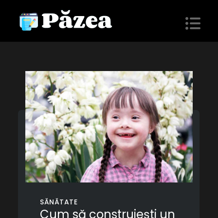
Skip
to
content
Păzea
blog personal
SĂNĂTATE
Cum să construiești un