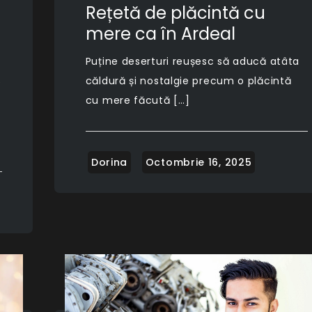
Rețetă de plăcintă cu
mere ca în Ardeal
Puține deserturi reușesc să aducă atâta
căldură și nostalgie precum o plăcintă
e
cu mere făcută […]