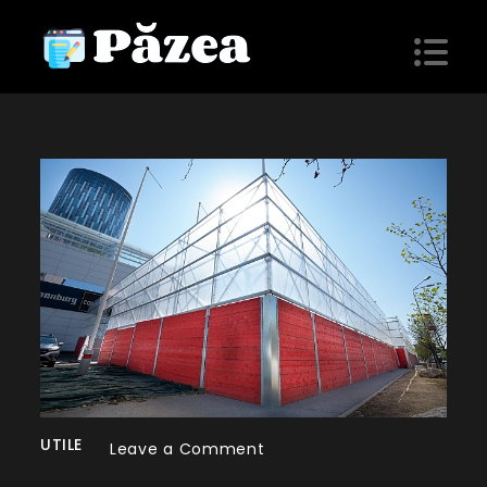
Skip
to
content
Păzea
blog personal
UTILE
on
Leave a Comment
Cât