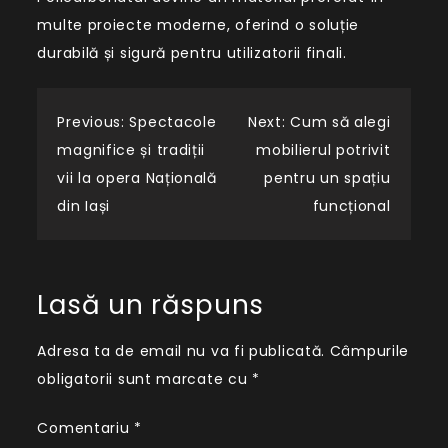
multe proiecte moderne, oferind o soluție
durabilă și sigură pentru utilizatorii finali.
Navigare
Previous:
Spectacole
Next:
Cum să alegi
magnifice și tradiții
mobilierul potrivit
în
vii la opera Națională
pentru un spațiu
din Iași
funcțional
articole
Lasă un răspuns
Adresa ta de email nu va fi publicată.
Câmpurile
obligatorii sunt marcate cu
*
Comentariu
*