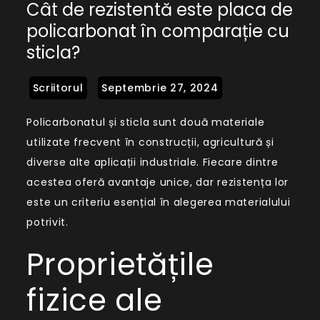
Cât de rezistentă este placa de
de
policarbonat în comparație cu
rezistentă
sticla?
este
placa
de
policarbonat
Policarbonatul și sticla sunt două materiale
în
utilizate frecvent în construcții, agricultură și
comparație
diverse alte aplicații industriale. Fiecare dintre
cu
acestea oferă avantaje unice, dar rezistența lor
sticla?
este un criteriu esențial în alegerea materialului
potrivit.
Proprietățile
fizice ale