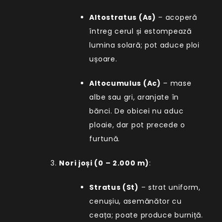
Altostratus (As)
– acoperă
întreg cerul și estompează
lumina solară; pot aduce ploi
ușoare.
Altocumulus (Ac)
– mase
albe sau gri, aranjate în
bănci. De obicei nu aduc
ploaie, dar pot precede o
furtună.
Nori joși (0 – 2.000 m)
:
Stratus (St)
– strat uniform,
cenușiu, asemănător cu
ceața; poate produce burniță.