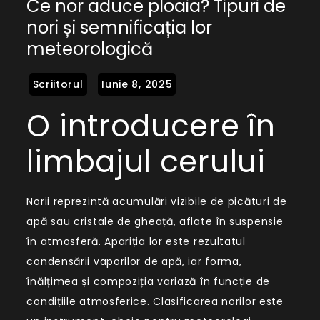
Ce nor aduce ploaia? Tipuri de
nor
nori și semnificația lor
aduce
meteorologică
ploaia?
Tipuri
de
nori
O introducere în
și
limbajul cerului
semnificația
lor
meteorologică
Norii reprezintă acumulări vizibile de picături de
apă sau cristale de gheață, aflate în suspensie
în atmosferă. Apariția lor este rezultatul
condensării vaporilor de apă, iar forma,
înălțimea și compoziția variază în funcție de
condițiile atmosferice. Clasificarea norilor este