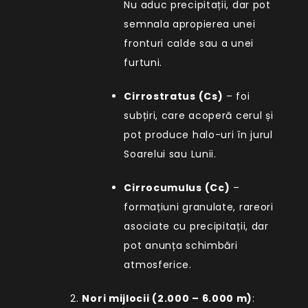
Nu aduc precipitații, dar pot
semnala apropierea unei
fronturi calde sau a unei
furtuni.
Cirrostratus (Cs)
– foi
subțiri, care acoperă cerul și
pot produce halo-uri în jurul
Soarelui sau Lunii.
Cirrocumulus (Cc)
–
formațiuni granulate, rareori
asociate cu precipitații, dar
pot anunța schimbări
atmosferice.
Nori mijlocii (2.000 – 6.000 m)
: