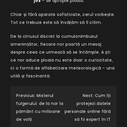
jos
– se apropie ploaia.
Chiar și fără aparate sofisticate, cerul vorbește.
Tot ce trebuie este să învățăm să îl citim.
De la cirrusul discret la cumulonimbusul
amenințător, fiecare nor poartă un mesaj
despre ceea ce urmează să se întâmple. A ști
ce nor aduce ploaia nu este doar o curiozitate,
ci o formă de alfabetizare meteorologică – una
utilă și fascinantă.
Navigare
Previous:
Misterul
Next:
Cum îți
fulgerului: de la nor la
protejezi datele
în
pământ cu milioane
personale online fără
de volți
să fii expert în IT
articole