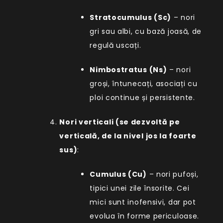
Stratocumulus (Sc)
– nori
gri sau albi, cu bază joasă, de
regulă uscați.
Nimbostratus (Ns)
– nori
groși, întunecați, asociați cu
ploi continue și persistente.
Nori verticali (se dezvoltă pe
verticală, de la nivel jos la foarte
sus)
:
Cumulus (Cu)
– nori pufoși,
tipici unei zile însorite. Cei
mici sunt inofensivi, dar pot
evolua în forme periculoase.