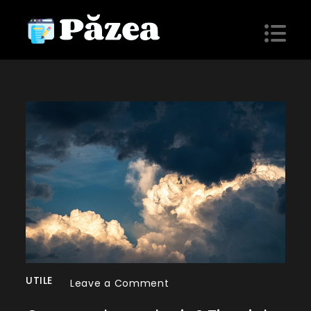
Skip
to
content
Păzea
blog personal
UTILE
on
Leave a Comment
Ce