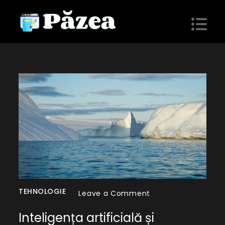
Skip
to
content
Păzea
blog personal
TEHNOLOGIE
on
Leave a Comment
Inteligența
Inteligența artificială și
artificială