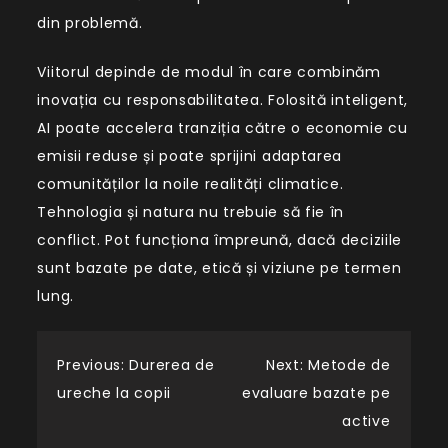
din problemă.
Viitorul depinde de modul în care combinăm
inovația cu responsabilitatea. Folosită inteligent,
AI poate accelera tranziția către o economie cu
emisii reduse și poate sprijini adaptarea
comunităților la noile realități climatice.
Tehnologia și natura nu trebuie să fie în
conflict. Pot funcționa împreună, dacă deciziile
sunt bazate pe date, etică și viziune pe termen
lung.
Navigare
Previous:
Durerea de
Next:
Metode de
ureche la copii
evaluare bazate pe
în
active